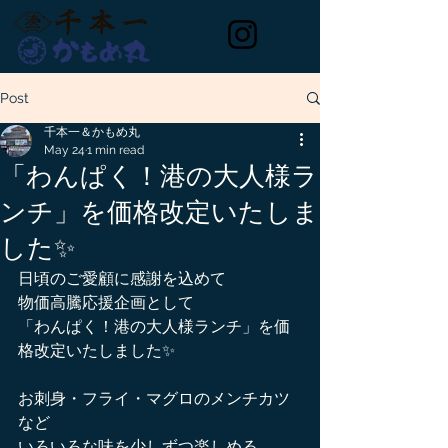
Post
千本一＆かもめ丸
May 24
1 min read
「わんぱく！港の大人様ラ
ンチ」を価格改定いたしま
した✨
日頃のご愛顧に感謝を込めて
物価高騰応援企画として
「わんぱく！港の大人様ランチ」を価
格改定いたしました✨
お刺身・フライ・マグロのメンチカツ
など
いろいろな味を少しずつ楽しめる