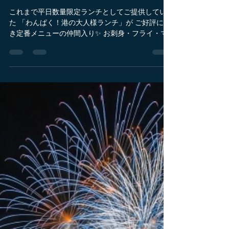
May 16
1 min read
ご好評につき定番メニューの仲
間入り✨
これまで平日数量限定ランチとしてご提供してい
た 「わんぱく！港の大人様ランチ」が ご好評につ
き定番メニューの仲間入り✨ お刺身・フライ・マ
グロのメンチカツまで 揃いいろいろな味を少しず
つ楽しめる 満足感たっぷりの盛り合わせです♪ 見
た目も味わいも楽しめる盛り合わせ定食🐟 数量限
定でのご提供となります。 港の景色を感じながら