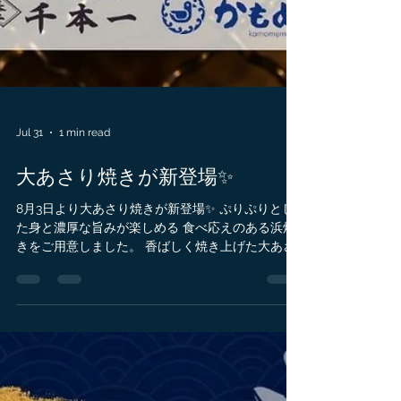
Jul 31
1 min read
大あさり焼きが新登場✨
8月3日より大あさり焼きが新登場✨ ぷりぷりとし
た身と濃厚な旨みが楽しめる 食べ応えのある浜焼
きをご用意しました。 香ばしく焼き上げた大あさ
りならではの ぷりぷり食感をぜひご堪能ください
🦪 浜焼きとともに海鮮丼や定食なども お好みに合