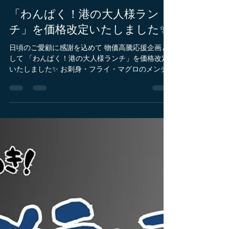
May 24
1 min read
「わんぱく！港の大人様ラン
チ」を価格改定いたしました✨
日頃のご愛顧に感謝を込めて 物価高騰応援企画と
して 「わんぱく！港の大人様ランチ」を価格改定
いたしました✨ お刺身・フライ・マグロのメンチ
カツなど いろいろな味を少しずつ楽しめる 満足感
たっぷりの盛り合わせ定食です🐟 これまで3,800
円でご提供しておりましたが このたび3,300円にて
お楽しみいただけます🍽️ 港の景色を感じながら味