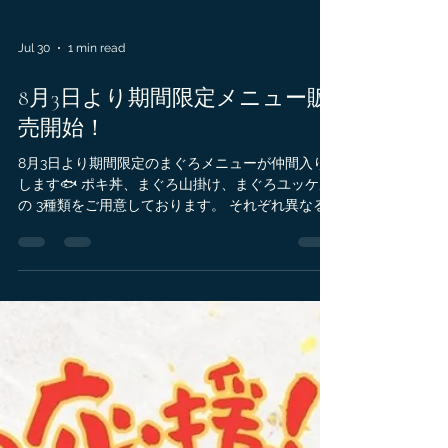
Jul 30
1 min read
8月3日より期間限定メニュー販
売開始！
8月3日より期間限定のまぐろメニューが仲間入り
します🐟 ポキ丼、まぐろ山掛け、まぐろユッケ風
の 3種類をご用意しております。 それぞれ異なる
味わいをお楽しみいただけます✨ 海鮮丼や定食、
浜焼きなど豊富なメニューもご用意しております
🔥 沼津港へお越しの際はぜひ千本一＆かもめ丸へ