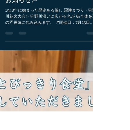
May 7
1 min read
沼津まつり・狩野川花火大会の
お知らせ🎆
1948年に始まった歴史ある催し 沼津まつり・狩野
川花火大会✨ 狩野川沿いに広がる光が 街全体を夏
の雰囲気に包み込みます。 📍開催日：7月25日
(土)・26日(日) 迫力ある花火が次々と打ち上がり 夜